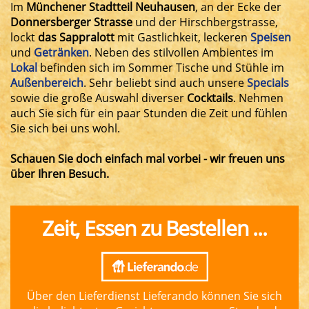
Im
Münchener Stadtteil Neuhausen
, an der Ecke der
Donnersberger Strasse
und der Hirschberg­strasse,
lockt
das Sappralott
mit Gastlich­keit, leckeren
Speisen
und
Getränken
. Neben des stilvollen Ambientes im
Lokal
befinden sich im Som­mer Tische und Stühle im
Außen­bereich
. Sehr beliebt sind auch unsere
Specials
sowie die große Auswahl diverser
Cocktails
. Nehmen
auch Sie sich für ein paar Stun­den die Zeit und fühlen
Sie sich bei uns wohl.
Schauen Sie doch einfach mal vorbei - wir freuen uns
über Ihren Besuch.
Zeit, Essen zu Bestellen ...
Über den Lieferdienst Lieferando können Sie sich