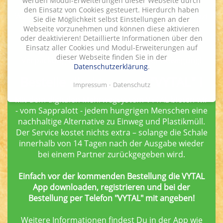
werden Modul-Erweiterungen dieser Webseite durch
den Einsatz von Cookies gesteuert. Hierdurch haben
Wenn im Alltagsstress die Essenspläne durchkreuzt
Sie die Möglichkeit selbst Einstellungen an der
und Essen ins Büro oder nach Hause
Webseite vorzunehmen und können diese aktivieren
mitgenommen wird, bleibt am Ende immer ein
oder deaktivieren! Detaillierte Informationen über den
Einsatz aller Cookies und Modul-Erweiterungen auf
großer Berg Müll zurück. Spare mit uns
dieser Webseite finden Sie in der
Verpackungsmüll und werde Teil der Bewegung!
Datenschutzerklärung
.
Bestelle direkt ... - mit "VYTAL" !
Impressum
Datenschutz
Mit dem digitalen Mehrwegsystem VYTAL bieten wir
- vom Sappralott - jedem hungrigen Menschen eine
nachhaltige Alternative zu Einweg und Plastikmüll.
Der Service kostet nichts extra – solange die Schale
innerhalb von 14 Tagen nach der Ausgabe wieder
bei einem Partner zurückgegeben wird.
Einfach vor der kommenden Bestellung die VYTAL
App downloaden, registrieren und bei der
Bestellung per Telefon "VYTAL" mit angeben!
Weitere Informationen findest Du in der App wie