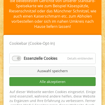
die beliebtesten Gerichte von unserer Standard-
Speisekarte wie zum Beispiel Käsespätzle,
Riesenschnitzel oder das Münchner Schnitzel, wie
auch einen Kaiserschmarn etc. zum Abholen
vorbestellen oder sich im nahen Umkreis nach
Hause liefern lassen!
Cookiebar (Cookie-Opt-In)
Essenzielle Cookies
Details einblenden
Auswahl speichern
Alle akzeptieren
Mehrweg und direkt ist die
Auf dieser Webseite werden Cookies eingesetzt. Einige
sauberste Lösung für die
sind essenziell, während andere helfen, diese Website
zu Ergänzen und Ihre Erfahrung zu verbessern. Ferner
Umwelt ...