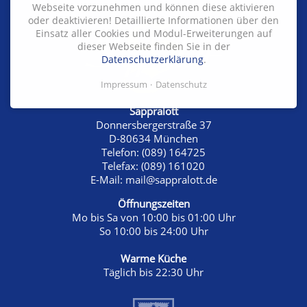
Webseite vorzunehmen und können diese aktivieren
oder deaktivieren! Detaillierte Informationen über den
Einsatz aller Cookies und Modul-Erweiterungen auf
dieser Webseite finden Sie in der
Datenschutzerklärung
.
Impressum
Datenschutz
Sappralott
Donnersbergerstraße 37
D-80634 München
Telefon:
(089) 164725
Telefax:
(089) 161020
E-Mail:
mail@sappralott.de
Öffnungszeiten
Mo bis Sa von 10:00 bis 01:00 Uhr
So 10:00 bis 24:00 Uhr
Warme Küche
Täglich bis 22:30 Uhr