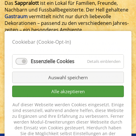
Das
Sappralott
ist ein Lokal für Familien, Freunde,
Nachbarn und Fussball­begeisterte. Der Hell gehaltene
Gast­raum
vermittelt nicht nur durch liebe­volle
Dekorationen – passend zu den ver­schiedenen Jahres­
zeiten – ein besonderes Ambiente.
Cookiebar (Cookie-Opt-In)
Bei uns trifft man sich zum Ratschen, auf ein Karten­
spiel oder um gemeinsam ein aufregendes
Fußball­spiel
anzuschauen. Natürlich trifft man sich auch um gut zu
Essenzielle Cookies
Details einblenden
Essen
und zu
Trinken
.
Im
Außen­bereich
befinden sich in der Sommer­zeit
Auswahl speichern
mehrere Tische, die zum längeren Ver­weilen ein­laden.
An Regen­tagen oder im Winter finden Sie einen
Alle akzeptieren
wunder­schönen Platz im
Gast­raum
des Lokals.
Auf dieser Webseite werden Cookies eingesetzt. Einige
Genießen und Entspannen Sie sich
sind essenziell, während andere helfen, diese Website
zu Ergänzen und Ihre Erfahrung zu verbessern. Ferner
in ihrem Neuhauser Wohnzimmer.
werden Modul-Erweiterungen dieser Webseite durch
den Einsatz von Cookies gesteuert. Hierdurch haben
Sie die Möglichkeit selbst Einstellungen an der