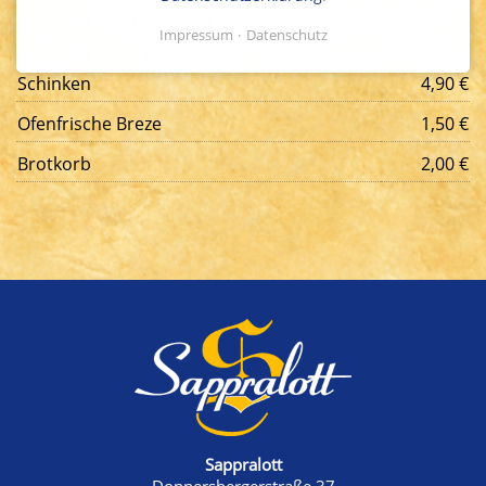
2 Spiegel- oder Rühreier
3,90 €
Impressum
Datenschutz
2 Spiegel- oder Rühreier mit Speck oder
Schinken
4,90 €
Ofenfrische Breze
1,50 €
Brotkorb
2,00 €
Sappralott