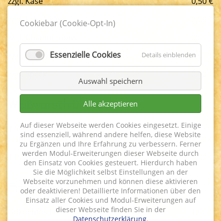
zzgl. Käse
0,50 €
zzgl. Schafskäse
0,50 €
Cookiebar (Cookie-Opt-In)
zzgl. Champignons
0,50 €
Essenzielle Cookies
Details einblenden
zzgl. Schinken
0,50 €
zzgl. Speck
0,50 €
Auswahl speichern
Weißwurstfrühstück
Alle akzeptieren
Auf dieser Webseite werden Cookies eingesetzt. Einige
1 Stück Weißwurst mit
sind essenziell, während andere helfen, diese Website
Händlmaier Senf
Stück
2,50 €
zu Ergänzen und Ihre Erfahrung zu verbessern. Ferner
werden Modul-Erweiterungen dieser Webseite durch
1 Paar Wiener
4,50 €
den Einsatz von Cookies gesteuert. Hierdurch haben
Sie die Möglichkeit selbst Einstellungen an der
Webseite vorzunehmen und können diese aktivieren
Frühstück Extras
oder deaktivieren! Detaillierte Informationen über den
Einsatz aller Cookies und Modul-Erweiterungen auf
dieser Webseite finden Sie in der
Gekochtes Ei
1,50 €
Datenschutzerklärung
.